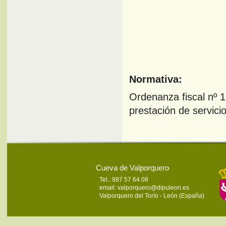
Normativa:
Ordenanza fiscal nº 1
prestación de servicio
Cueva de Valporquero
Tel.: 987 57 64 08
email:
valporquero@dipuleon.es
Valporquero del Torío - León (España)