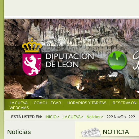
LA CUEVA
COMO LLEGAR
HORARIOS Y TARIFAS
RESERVA ONL
WEBCAMS
ESTÁ USTED EN:
INICIO >
LA CUEVA >
Noticias >
??? NavText ???
Noticias
NOTICIA