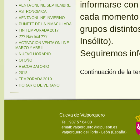
informarse con 
VENTA ONLINE SEPTIEMBRE
ASTRONOMICA
cada momento 
VENTA ONLINE INVIERNO
PUNETE DE LA INMACULADA
grupos distinto
FIN TEMPORADA 2017
??? NavText ???
Insólito).
ACTIVACION VENTA ONLINE
MARZO Y ABRIL
Seguiremos inf
NUEVO HORARIO
OTOÑO
RECORDATORIO
Continuación de la t
2018
TEMPORADA 2019
HORARIO DE VERANO
Cueva de Valporquero
Tel.: 987 57 64 08
email:
valporquero@dipuleon.es
Valporquero del Torío - León (España)