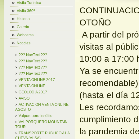
Visita Turística
CONTINUACIO
Visita 360º
Historia
OTOÑO
Galería
A partir del pr
Webcams
Noticias
visitas al públ
??? NavText ???
10:00 a 17:00
??? NavText ???
??? NavText ???
Ya se encuentr
??? NavText ???
VENTA ONLINE 2017
recomendable) 
VENTA ONLINE
(hasta el día 12
GEOLODIA 2017
AVISO
Les recordamos
ACTIVACION VENTA ONLINE
AGOSTO
Valporquero Insólito
cumplimiento de
VALPORQUERO MOUNTAIN
TOUR
la pandemia de
TRANSPORTE PUBLICO A LA
CUEVA (ALSA)